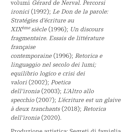
volumi
Gérard de Nerval. Percorsi
ironici
(1992);
Le Don de la parole:
Stratégies d’écriture au
ème
XIX
siècle
(1996);
Un discours
fragmentaire. Essais de littérature
française
contemporaine
(1996);
Retorica e
linguaggio nel secolo dei lumi;
equilibrio logico e crisi dei
valori
(2002);
Poetica
dell’ironia
(2003);
L’Altro allo
specchio
(2007);
L’écriture est un glaive
à deux tranchants
(2018);
Retorica
dell’ironia
(2020).
Produzione artistica: Segreti di famiglia